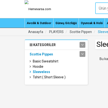
Avcılık & Outdoor
Güneş Gözlüğü
Oyuncak & Hobi
Anasayfa
PLAYERS
Scottie Pippen
Sleeve
Sle
KATEGORILER
Scottie Pippen
Bu ka
Basic Sweatshirt
Hoodie
Sleeveless
Tshirt ( Short Sleeve )