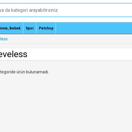
Anne, Bebek
Spor
Petshop
less
eveless
tegoride ürün bulunamadı.