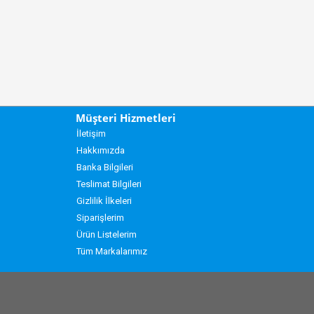
Müşteri Hizmetleri
İletişim
Hakkımızda
Banka Bilgileri
Teslimat Bilgileri
Gizlilik İlkeleri
Siparişlerim
Ürün Listelerim
Tüm Markalarımız